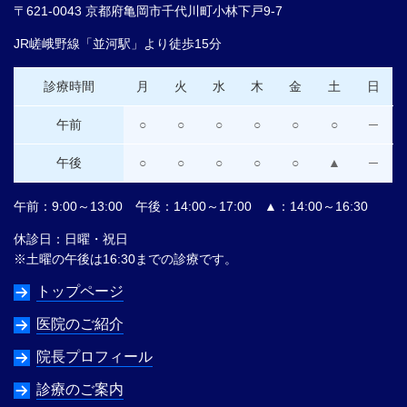
〒621-0043 京都府亀岡市千代川町小林下戸9-7
JR嵯峨野線「並河駅」より徒歩15分
診療時間
月
火
水
木
金
土
日
午前
○
○
○
○
○
○
─
午後
○
○
○
○
○
▲
─
午前：9:00～13:00 午後：14:00～17:00 ▲：14:00～16:30
休診日：日曜・祝日
※土曜の午後は16:30までの診療です。
トップページ
医院のご紹介
院長プロフィール
診療のご案内